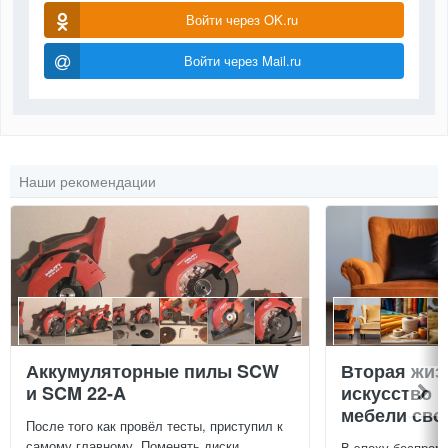
Войти через OK.ru
Войти через Mail.ru
Наши рекомендации
Аккумуляторные пилы SCW
Вторая жиз
и SCM 22-A
искусство 
мебели сво
После того как провёл тесты, приступил к
самому главному. Поменять диски
В эпоху беспреры