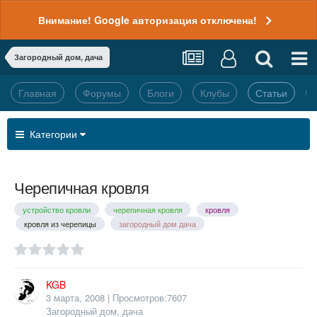
Внимание! Google авторизация отключена!
Загородный дом, дача
Главная
Форумы
Блоги
Клубы
Статьи
Категории
Черепичная кровля
устройство кровли
черепичная кровля
кровля
кровля из черепицы
загородный дом дача
KGB
3 марта, 2008
| Просмотров:7607
Загородный дом, дача