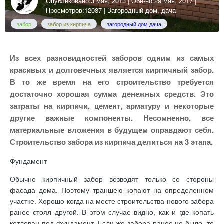
Опубликовано:
3 мая, 2013
| Обн-но:
29 мая, 2017
|
Просмотров:12087 |
Загородный дом, дача
забор
забор из кирпича
загородный дом дача
Из всех разновидностей заборов одним из самых
красивых и долговечных является кирпичный забор.
В то же время на его строительство требуется
достаточно хорошая сумма денежных средств. Это
затраты на кирпичи, цемент, арматуру и некоторые
другие важные компоненты. Несомненно, все
материальные вложения в будущем оправдают себя.
Строительство забора из кирпича делиться на 3 этапа.
Фундамент
Обычно кирпичный забор возводят только со стороны
фасада дома. Поэтому траншею копают на определенном
участке. Хорошо когда на месте строительства нового забора
ранее стоял другой. В этом случае видно, как и где копать
котлован под фундамент. Если же забора ранее не было, то