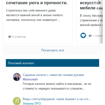
сочетание уюта и прочности.
искусство 
мебели сво
Строительство собственного дома
является важной вехой в жизни любого
В эпоху беспреры
человека, поскольку оно знаменует...
стремления к нов
мягкой мебели св
1 ответ
0 ответов
Посмотреть всё
Похожий контент
Садовые качели с навесом своими руками
Mooncrash
Готовые качели можно найти в магазинах, но их
стоимость нередко оказывается слишком...
Виды снегоуборщиков: какие бывают и на что
обратить внимание при выборе
Лемана ПРО