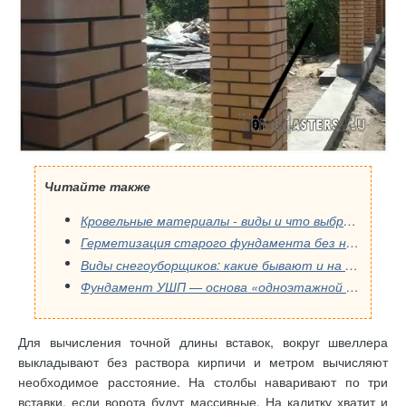
Читайте также
Кровельные материалы - виды и что выбрать для крыши
Герметизация старого фундамента без наружных раскопок
Виды снегоуборщиков: какие бывают и на что обратить внимание при выборе
Фундамент УШП — основа «одноэтажной России»
Для вычисления точной длины вставок, вокруг швеллера
выкладывают без раствора кирпичи и метром вычисляют
необходимое расстояние. На столбы наваривают по три
вставки, если ворота будут массивные. На калитку хватит и