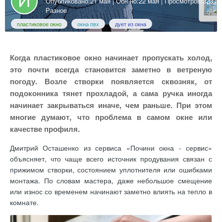
Опубликовано:
21 мая
| Обн-но:
22 мая
| Просмотров:323 |
Разное
пластиковое окно
окна пвх
дует из окна
Когда пластиковое окно начинает пропускать холод,
это почти всегда становится заметно в ветреную
погоду. Возле створки появляется сквозняк, от
подоконника тянет прохладой, а сама ручка иногда
начинает закрываться иначе, чем раньше. При этом
многие думают, что проблема в самом окне или
качестве профиля.
Дмитрий Осташенко из сервиса «Почини окна - сервис»
объясняет, что чаще всего источник продувания связан с
прижимом створки, состоянием уплотнителя или ошибками
монтажа. По словам мастера, даже небольшое смещение
или износ со временем начинают заметно влиять на тепло в
комнате.