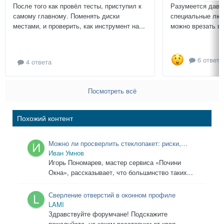
После того как провёл тесты, приступил к
Разумеется давн
самому главному. Поменять диски
специальные люч
местами, и проверить, как инструмент на...
можно врезать в 
6 ответо
4 ответа
Посмотреть всё
Похожий контент
Можно ли просверлить стеклопакет: риски,
решения и советы мастера
Иван Умнов
Игорь Пономарев, мастер сервиса «Почини
Окна», рассказывает, что большинство таких...
Сверление отверстий в оконном профиле
LAMI
Здравствуйте форумчане! Подскажите
пожалуйста, на каком расстоянии от края...