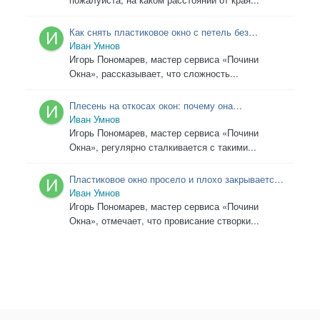
Как снять пластиковое окно с петель без
Иван Умнов
перекоса створки: объясняет мастер
Игорь Пономарев, мастер сервиса «Почини
Окна», рассказывает, что сложность...
Плесень на откосах окон: почему она
появляется даже после ремонта и как
Иван Умнов
избавиться от нее правильно
Игорь Пономарев, мастер сервиса «Почини
Окна», регулярно сталкивается с такими...
Пластиковое окно просело и плохо закрывается:
когда поможет регулировка, а когда нужен
Иван Умнов
ремонт
Игорь Пономарев, мастер сервиса «Почини
Окна», отмечает, что провисание створки...