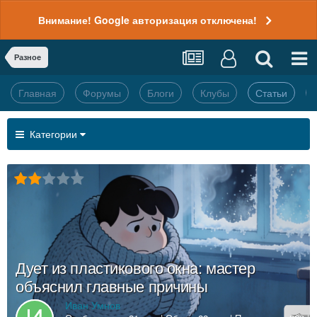
Внимание! Google авторизация отключена!
Разное
Главная
Форумы
Блоги
Клубы
Статьи
Категории
Дует из пластикового окна: мастер
объяснил главные причины
Иван Умнов