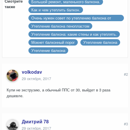
Смотрите
Большой ремонт, маленького балкона.
также
Как и чем утеплить балкон.
Очень нужен совет по утеплению балкона от
опытного человека.
Утепление балкона пенопластом
Утепление балкона: какие стены и как утеплять.
Мокнет балконный порог
Утепление балкона
Утепление балкона
volkodav
#2
29 октября, 2017
Купи не экструзию, а обычный ППС от 30, выйдет в 3 раза
дешевле.
Дмитрий 78
#3
29 октября, 2017