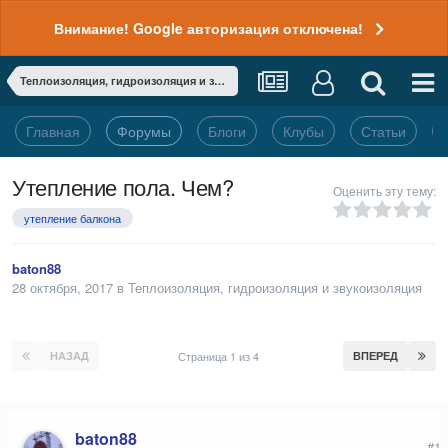
Внимание! Google авторизация отключена!
Теплоизоляция, гидроизоляция и звукоизоляция
Главная
Форумы
Блоги
Клубы
Статьи
Утепление пола. Чем?
Оценить эту тему:
утепление балкона
baton88
28 октября, 2017
в
Теплоизоляция, гидроизоляция и звукоизоляция
НАЗАД
Страница 1 из 4
ВПЕРЕД
baton88
#1