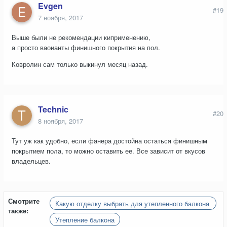
Evgen
#19
7 ноября, 2017
Выше были не рекомендации киприменению,
а просто ваоианты финишного покрытия на пол.
Ковролин сам только выкинул месяц назад.
Technic
#20
8 ноября, 2017
Тут уж как удобно, если фанера достойна остаться финишным
покрытием пола, то можно оставить ее. Все зависит от вкусов
владельцев.
Смотрите
Какую отделку выбрать для утепленного балкона
также:
с обрешеткой?
Утепление балкона